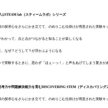
ぶSTEAM lab（スティームラボ）シリーズ
様の探求心をさらにかき立てて、のめりこむ仕掛けが用意された実験キ
がわかって、点と点がつながると知ることが楽しくなる
に、なぜ？どうして？が浮かぶようになる
ゃで実験するときに、思わず「ほぇ～っ！」と声をあげてしまう驚きが
考力や問題解決能力を育むDISCOVERING STEM（ディスカバリン
様の探求心をさらにかき立てて、のめりこむ仕掛けが用意された実験キ