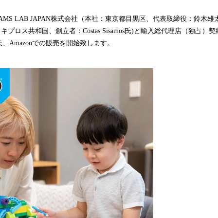
み
込
STEAMS LAB JAPAN株式会社（本社：東京都目黒区、代表取締役：鈴
み
td (本社：キプロス共和国、創立者：Costas Sisamos氏)と輸入総代理店（独
中
、Amazonでの販売を開始致します。
で
す