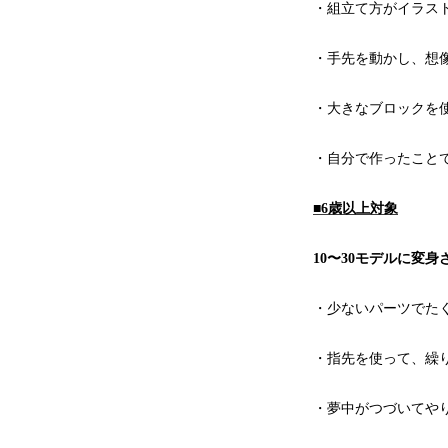
・組立て方がイラス
・手先を動かし、想
・大きなブロックを
・自分で作ったこと
■6歳以上対象
10〜30モデルに変身
・少ないパーツでた
・指先を使って、繰
・夢中がつづいてや