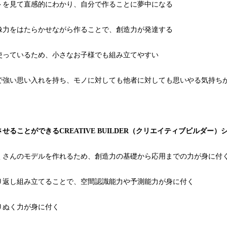
トを見て直感的にわかり、自分で作ることに夢中になる
像力をはたらかせながら作ることで、創造力が発達する
使っているため、小さなお子様でも組み立てやすい
で強い思い入れを持ち、モノに対しても他者に対しても思いやる気持ち
させることができるCREATIVE BUILDER（クリエイティブビルダー）
くさんのモデルを作れるため、創造力の基礎から応用までの力が身に付
り返し組み立てることで、空間認識能力や予測能力が身に付く
りぬく力が身に付く