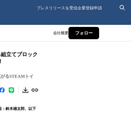
プレスリリースを受信
企業登録申請
会社概要
フォロー
る組立てブロック
！
るSTEAMトイ
締役：鈴木雄太郎、以下