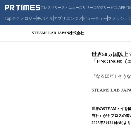
プレスリリース・ニュースリリース配信サービスのPR TIM
Top
テクノロジー
モバイル
アプリ
エンタメ
ビューティー
ファッショ
STEAMS LAB JAPAN株式会社
世界50ヵ国以
「ENGINO®
「なるほど！そうな
STEAMS LAB J
世界のSTEAMトイを
当社）がキプロスの遊
2023年3月24日(金