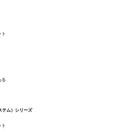
ット
ある
グステム）シリーズ
ット