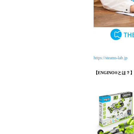
https://steams-lab.jp
【ENGINO®とは？