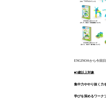
ENGINO®から今
■3歳以上対象
集中力ややり抜く力を
学びを深めるワークブック