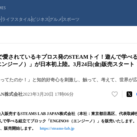
ES
ン
ライフスタイル
ビジネス
グルメ
スポーツ
上で愛されているキプロス発のSTEAMトイ！遊んで学べ
（エンジーノ）」が日本初上陸。3月24日(金)販売スタート
ってたのか！」と知的好奇心を刺激し、触って、考えて、世界が広が
APAN株式会社
2023年3月20日 17時06分
い
い
ね
輸入販売するSTEAMS LAB JAPAN株式会社（本社：東京都目黒区、代表取
！
んで学べる組立てブロック「ENGINO®（エンジーノ）」を販売いたします。
数
)より、販売開始します。
https://steams-lab.jp
を
読