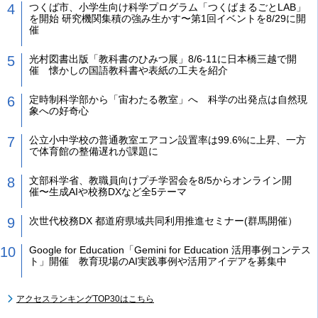
つくば市、小学生向け科学プログラム「つくばまるごとLAB」
を開始 研究機関集積の強み生かす〜第1回イベントを8/29に開
催
光村図書出版「教科書のひみつ展」8/6-11に日本橋三越で開
催 懐かしの国語教科書や表紙の工夫を紹介
定時制科学部から「宙わたる教室」へ 科学の出発点は自然現
象への好奇心
公立小中学校の普通教室エアコン設置率は99.6%に上昇、一方
で体育館の整備遅れが課題に
文部科学省、教職員向けプチ学習会を8/5からオンライン開
催〜生成AIや校務DXなど全5テーマ
次世代校務DX 都道府県域共同利用推進セミナー(群馬開催）
Google for Education「Gemini for Education 活用事例コンテス
ト」開催 教育現場のAI実践事例や活用アイデアを募集中
アクセスランキングTOP30はこちら