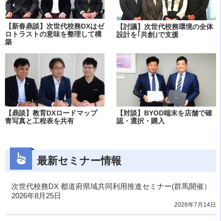
【新春鼎談】次世代校務DXはゼ
【討議】次世代校務環境の全体
ロトラストの意味を整理して構
設計を｢共創｣で支援
築
【鼎談】教育DXロードマップ
【対談】BYOD端末を店舗で確
青写真と工程表を共有
認・選択・購入
最新セミナー情報
次世代校務DX 都道府県域共同利用推進セミナー(群馬開催）
2026年8月25日
2026年7月14日