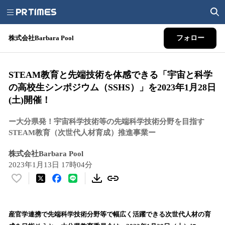
株式会社Barbara Pool
フォロー
STEAM教育と先端技術を体感できる「宇宙と科学
の高校生シンポジウム（SSHS）」を2023年1月28日
(土)開催！
ー大分県発！宇宙科学技術等の先端科学技術分野を目指す
STEAM教育（次世代人材育成）推進事業ー
株式会社Barbara Pool
2023年1月13日 17時04分
い
い
ね
！
産官学連携で先端科学技術分野等で幅広く活躍できる次世代人材の育