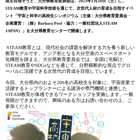
数
成を目指そうと、大分県教育委員会は、2023年1月28日（土）に、
を
STEAM教育や宇宙科学技術を通じて、次世代人材の育成を目指すイベ
読
ント「宇宙と科学の高校生シンポジウム（主催：大分県教育委員会・
み
企画運営：（株）Barbara Pool・協力：一般社団法人STEAM
込
JAPAN）」を大分県教育センターで開催します。
み
中
で
STEAM教育とは、現代社会の課題を解決する力を養う新しい
す
教育モデルです。アジア初となる大分空港のスペースポート
化構想を踏まえ、大分県教育委員会では、全国に先駆け、
STEAM教育やSDGsなどを通じて、分野横断的な視点でグロ
ーバルに活躍できる次世代の育成を目指しています。
今回、大分県内のおよそ200名の高校生を対象に、宇宙産業で
活躍するトップランナーによる講演や専門機関と連携した
STEAM教育が体感できるワークショップを実施します。一般
視聴ができますので、興味のある方はお誘い合わせの上、ご
参加ください。