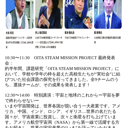
10:30〜11:30 OITA STEAM MISSION PROJECT 最終発表
会：
約半年間、課題研究「OITA STEAM MISSION PROJECT」に
おいて、学校や学年の枠を超えた高校生たちが“実社会”に結
びついた社会課題の探究を行ってきました。全9チームのう
ち、選抜チームが、その成果を発表します！
12:30〜14:00 特別講演：宇宙と地球のこれからー宇宙を夢
で終わらせないー
いまや宇宙開発は、世界各国が競い合う一大産業です。アメ
リカ、中国、インド、ロシア、イギリス…世界の名だたる
国々が、宇宙産業に投資し、次々と衛星を打ち上げていま
す。アメリカ航空宇宙局（NASA）から第一線で活躍する方
をお招きし、世界の宇宙産業の“いま”を語っていただきま