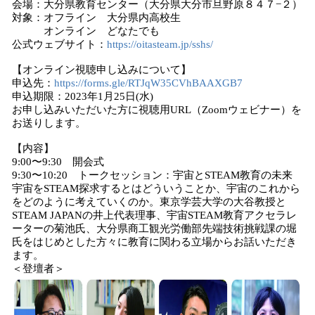
会場：大分県教育センター（大分県大分市旦野原８４７−２）
対象：オフライン 大分県内高校生
オンライン どなたでも
公式ウェブサイト：
https://oitasteam.jp/sshs/
【オンライン視聴申し込みについて】
申込先：
https://forms.gle/RTJqW35CVhBAAXGB7
申込期限：2023年1月25日(水)
お申し込みいただいた方に視聴用URL（Zoomウェビナー）を
お送りします。
【内容】
9:00〜9:30 開会式
9:30〜10:20 トークセッション：宇宙とSTEAM教育の未来
宇宙をSTEAM探求するとはどういうことか、宇宙のこれから
をどのように考えていくのか。東京学芸大学の大谷教授と
STEAM JAPANの井上代表理事、宇宙STEAM教育アクセラレ
ーターの菊池氏、大分県商工観光労働部先端技術挑戦課の堀
氏をはじめとした方々に教育に関わる立場からお話いただき
ます。
＜登壇者＞